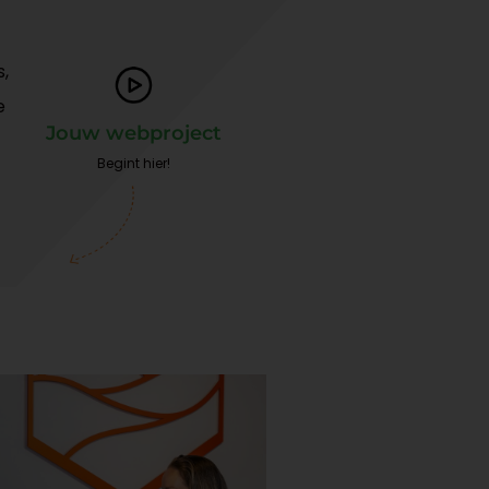
s,
e
Jouw webproject
Begint hier!