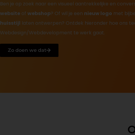
Ben je op zoek naar een visueel aantrekkelijke en conver
website
of
webshop
? Of wil je een
nieuw logo
met bijb
huisstijl
laten ontwerpen? Ontdek hieronder hoe ons t
Webdesign/Webdevelopment te werk gaat.
Zo doen we dat
O