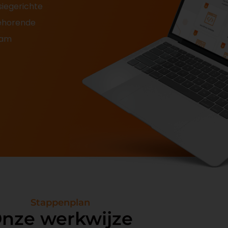
siegerichte
ehorende
eam
Stappenplan
nze werkwijze