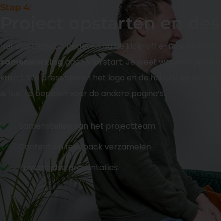
Stap 4:
Project opstarten en de
Het startschot is gegeven na de kick-off e-mail en meet
samenwerking
gaan van start. Je weet wanneer je de 
krijgt). We presenteren het logo en de huisstijl en we
& feel te bepalen voor de andere pagina’s.
Samenstellen van het projectteam
Content en feedback verzamelen
Tussentijdse presentaties