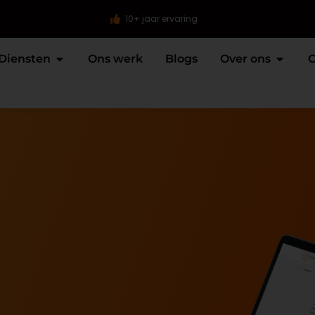
10+ jaar ervaring
Diensten
Ons werk
Blogs
Over ons
C