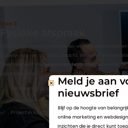
Stap 2:
Fysieke afspraak
Tijdens deze meeting beoordelen we de haalbaarheid en
mogelijk nog niet aan had gedacht. Wil je bijv. een webs
meertaligheid? We
bespreken de strategie
, benodigde 
expertises zoals (
SEO
,
SEA
,
CRO
en/of
social media
) nod
Meld je aan v
Ontmoeting op kantoor of op locatie
nieuwsbrief
Concretiseren van wensen en eisen
Blijf op de hoogte van belangrij
Project in kaart brengen
online marketing en webdesign.
inzichten die je direct kunt toe