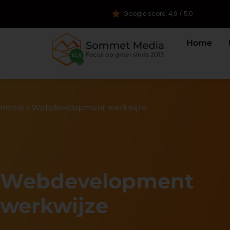
Google score: 4,9 / 5,0
Home
Home
»
Webdevelopment werkwijze
Webdevelopment
werkwijze