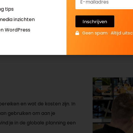
g tips
media inzichten
Inschrijven
en WordPress
Geen spam · Altijd uitsc
 bereiken en wat de kosten zijn. In
aan gebruiken om aan je
vind je in de globale planning een