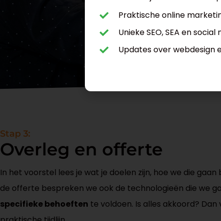
Praktische online marketin
Unieke SEO, SEA en social 
Updates over webdesign 
Stap 3:
Overleg en offerte
In het voorstel lees je wat je doelen zijn, hoe we die gaan
de offerte bespreken we ook de technologieën die we g
specifieke behoeften
te voldoen. Is alles akkoord? Dan 
praktische tijdlijn.