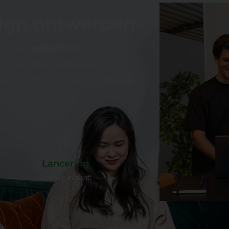
sign ontwerpen
ing. De
realisatie en
content moet aanleveren (of
 ontwerpen de homepage om de look
Lancering
Finishlijn in zicht!