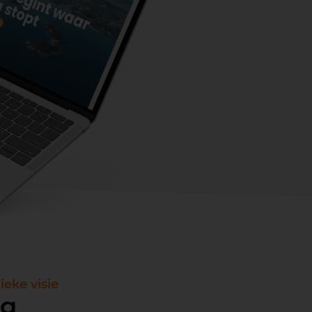
eke visie
ng