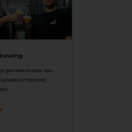
Brewing
p gecreëerd waar bier,
n smaakcombinaties
aan.