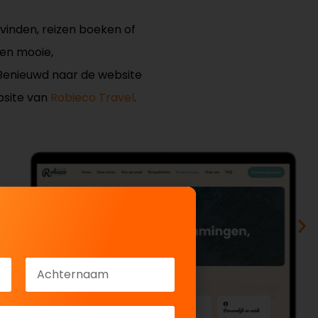
vinden, reizen boeken of
en mooie,
 Benieuwd naar de website
bsite van
Robieco Travel
.