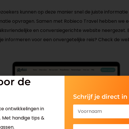
zoekers kunnen op deze manier snel de juiste informatie 
matie opvragen. Samen met Robieco Travel hebben we e
iksvriendelijke en conversiegerichte website neergezet.
l je informeren voor een onvergetelijke reis? Check de we
oor de
Schrijf je direct in
ke ontwikkelingen in
 Met handige tips &
passen.