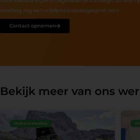
Onze website experts begeleiden je van begin tot eind t
vandaag nog een vrijblijvend adviesgesprek aan!
Contact opnemen
Bekijk meer van ons we
Online marketing
On