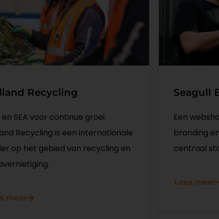
lland Recycling
Seagull 
 en SEA voor continue groei.
Een websho
and Recycling is een internationale
branding e
ler op het gebied van recycling en
centraal st
vernietiging.
Lees meer
s meer