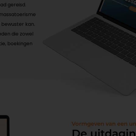
had gereisd.
n massatoerisme
k bewuster kan.
ieden die zowel
tie, boekingen
Vormgeven van een uni
De uitdagi