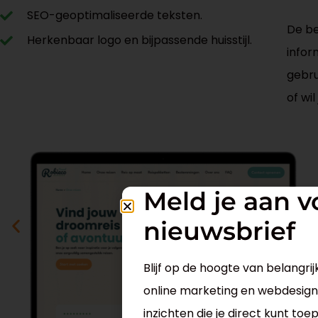
SEO-geoptimaliseerde teksten.
De be
Herkenbaar logo en bijpassende huisstijl.
infor
gebru
of wi
Meld je aan v
nieuwsbrief
Blijf op de hoogte van belangrij
online marketing en webdesign.
inzichten die je direct kunt toe