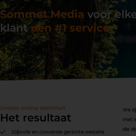
Sommet Media
voor elk
klant
een #1 service
Unieke online identiteit
We zi
Het resultaat
met e
die zi
Stijlvolle en conversie gerichte website.