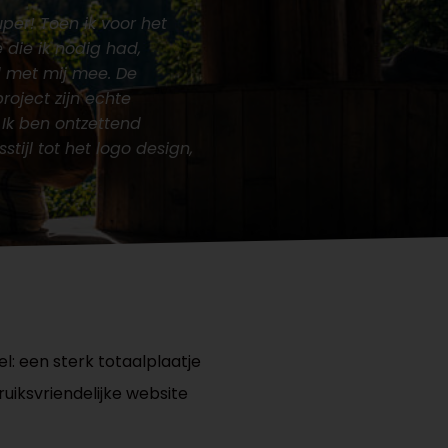
per! Toen ik voor het
 die ik nodig had,
 met mij mee. De
oject zijn echte
. Ik ben ontzettend
tijl tot het logo design,
l: een sterk totaalplaatje
uiksvriendelijke website