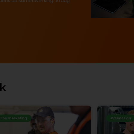
ijdens de samenwerking. Vraag
rk
line marketing
Webdesign