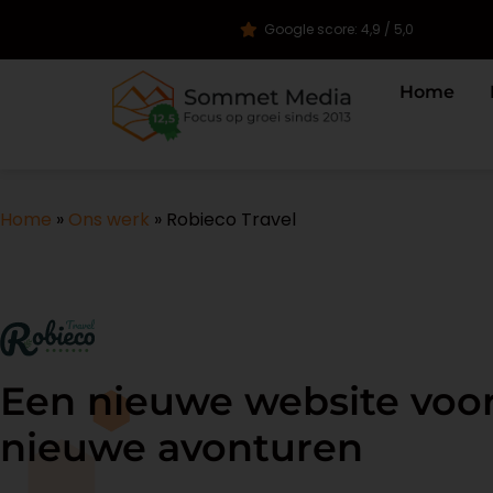
Google score: 4,9 / 5,0
Home
Home
»
Ons werk
»
Robieco Travel
Een nieuwe website voo
nieuwe avonturen