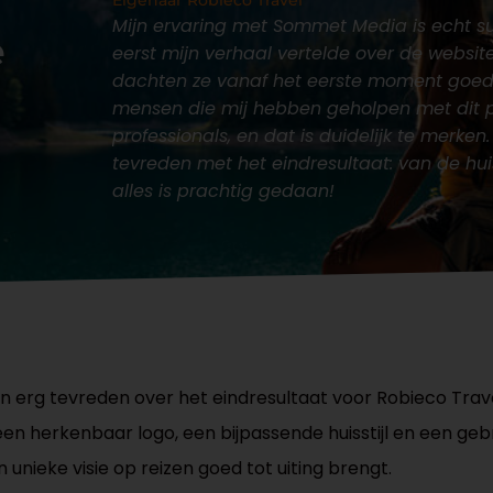
Mijn ervaring met Sommet Media is echt su
e
eerst mijn verhaal vertelde over de website
dachten ze vanaf het eerste moment goed
mensen die mij hebben geholpen met dit pr
professionals, en dat is duidelijk te merken
tevreden met het eindresultaat: van de huiss
alles is prachtig gedaan!
jn erg tevreden over het eindresultaat voor Robieco Trave
en herkenbaar logo, een bijpassende huisstijl en een gebr
jn unieke visie op reizen goed tot uiting brengt.