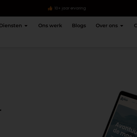
10+ jaar ervaring
Diensten
Ons werk
Blogs
Over ons
C
r