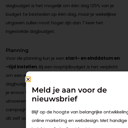
dagbudget is het mogelijk om één dag 125% van je
budget te besteden op één dag, maar je wekelijkse
uitgaven zullen nooit hoger zijn dan 7 keer het
ingestelde dagbudget.
Planning
Voor de planning kun je een
start- en einddatum en
-tijd instellen
. Bij een looptijdbudget is het verplicht
om een einddatum toe te voegen. Voor een
dagbudget is dit niet het geval. Bij een dagbudget kun
Meld je aan voor de
je ervoor kiezen om de planning doorlopend te laten
nieuwsbrief
uitvoeren, zonder specifieke einddatum. De
campagne begint dan direct en stopt pas wanneer jij
Blijf op de hoogte van belangrijke ontwikkelin
dit zelf aangeeft.
online marketing en webdesign. Met handige 