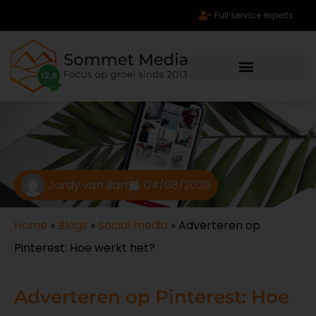
Full service experts
Jordy van Bart
04/08/2026
Home
»
Blogs
»
Social media
»
Adverteren op
Pinterest: Hoe werkt het?
Adverteren op Pinterest: Hoe